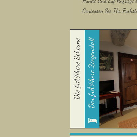
Hunde sind auf Anfrage e
Geniessen Sie Ihr Frühst
Die frÃ¼here Scheune
Der frÃ¼here Ziegenstall