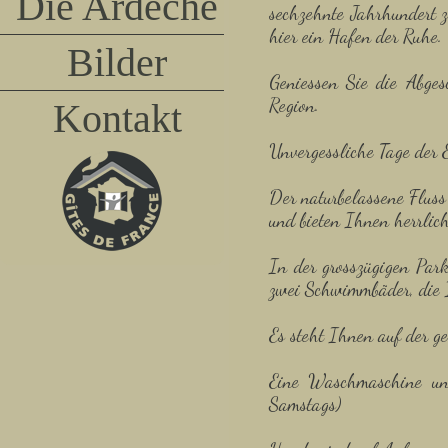
Die Ardèche
sechzehnte Jahrhundert z
hier ein Hafen der Ruhe.
Bilder
Geniessen Sie die Abges
Region.
Kontakt
Unvergessliche Tage der E
Der naturbelassene Fluss
und bieten Ihnen herrlich
In der grosszügigen Par
zwei Schwimmbäder, die 
Es steht Ihnen auf der 
Eine Waschmaschine und 
Samstags)